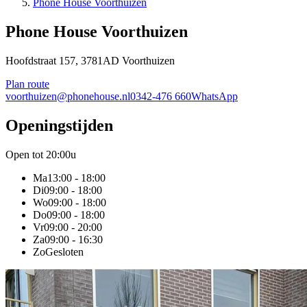
Phone House Voorthuizen
Phone House
Voorthuizen
Hoofdstraat 157, 3781AD Voorthuizen
Plan route
voorthuizen@phonehouse.nl
0342-476 660
WhatsApp
Openingstijden
Open tot 20:00u
Ma
13:00 - 18:00
Di
09:00 - 18:00
Wo
09:00 - 18:00
Do
09:00 - 18:00
Vr
09:00 - 20:00
Za
09:00 - 16:30
Zo
Gesloten