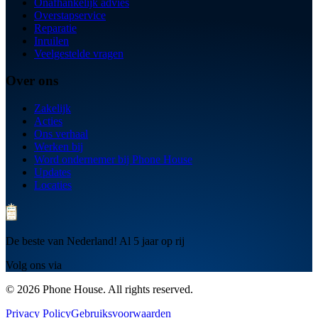
Onafhankelijk advies
Overstapservice
Reparatie
Inruilen
Veelgestelde vragen
Over ons
Zakelijk
Acties
Ons verhaal
Werken bij
Word ondernemer bij Phone House
Updates
Locaties
De beste van Nederland! Al 5 jaar op rij
Volg ons via
© 2026 Phone House. All rights reserved.
Privacy Policy
Gebruiksvoorwaarden