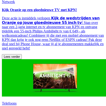
Netwerk
Kijk Oranje op een gloednieuwe TV met KPN!
Deze actie is inmiddels verlopen 𝗞𝗶𝗷𝗸 𝗱𝗲 𝘄𝗲𝗱𝘀𝘁𝗿𝗶𝗷𝗱𝗲𝗻 𝘃𝗮𝗻
𝗢𝗿𝗮𝗻𝗷𝗲 𝗼𝗽 𝗷𝗼𝘂𝘄 𝗴𝗹𝗼𝗲𝗱𝗻𝗶𝗲𝘂𝘄𝗲 𝟱𝟱 𝗶𝗻𝗰𝗵 𝘁𝘃! Stap over
naar een 2-jarig internet en tv abonnement van KPN en ontvang
tijdelijk een 55-inch Philips Ambilight tv van € 649,- als
welkomstcadeau! Combineer jij die met een mobiel abonnement van
KPN dan krijg je ook nog eens Netfllix of ESPN cadeau! Pak deze
deal snel bij Phone House, waar jij al je abonnementen makkelijk en
snel geregeld hebt!
Lees verder
Telefoons