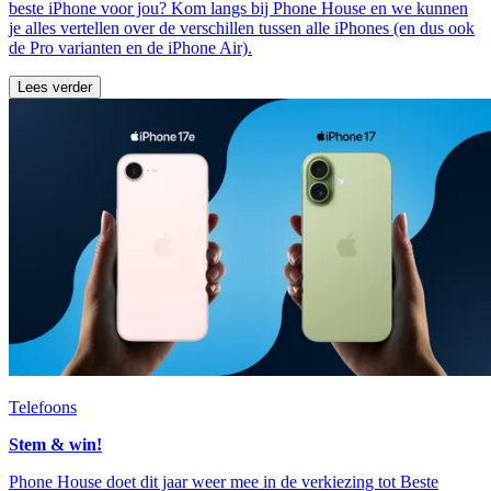
beste iPhone voor jou? Kom langs bij Phone House en we kunnen
je alles vertellen over de verschillen tussen alle iPhones (en dus ook
de Pro varianten en de iPhone Air).
Lees verder
Telefoons
Stem & win!
Phone House doet dit jaar weer mee in de verkiezing tot Beste