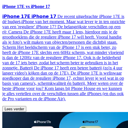
iPhone 17E vs iPhone 17
𝗶𝗣𝗵𝗼𝗻𝗲 𝟭𝟳𝗘 𝗶𝗣𝗵𝗼𝗻𝗲 𝟭𝟳 De recent uitgebrachte iPhone 17E is
dé budget-iPhone van het moment. Maar wat lever je in ten opzichte
van een 'reguliere' iPhone 17? De belangrijkste verschillen op een
rij: Camera De iPhone 17E heeft maar 1 lens, hierdoor mis je de
groothoeklens die de reguliere iPhone 17 wél heeft. Vooral handig
als je foto's wilt maken van objecten/personen die dichtbij staan.
Scherm Het beeldscherm van de iPhone 17 is een stuk beter, zo
heeft de iPhone 17E slechts een 60Hz scherm, wat minder vloeiend
is dan de 120Hz van de reguliere iPhone 17. Ook is de helderheid
van de 17 iets beter, zodat het scherm beter te gebruiken is in het
zonnetje. Batterij De iPhone 17 heeft een betere batterij (zo'n 4 uur
langer video's kijken dan op de 17E). De iPhone 17E is weliswaar
goedkoper dan de reguliere iPhone 17, echter lever je wel wat in op
basis van camera's, schermkwaliteit én batterij. Meer weten over de
beste iPhone voor jou? Kom langs bij Phone House en we kunnen
je alles vertellen over de verschillen tussen alle iPhones (en dus ook
de Pro varianten en de iPhone Air).
Lees verder