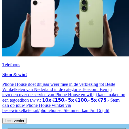
Telefoons
Stem & win!
Phone House doet dit jaar weer mee in de verkiezing tot Beste
Winkelketen van Nederland in de categorie Telecom. Ben jij
tevreden over de service van Phone House én wil jij kans maken op
een tegoedbon t.w.v.: 𝟭𝟬𝘅 €𝟭𝟱𝟬,- 𝟱𝘅 €𝟭𝟬𝟬,- 𝟱𝘅 €𝟳𝟱,- Stem
dan op jouw Phone House winkel via
bestewinkelketen.nl/phonehouse. Stemmen kan t/m 16 juli!
Lees verder