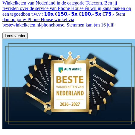
Winkelketen van Nederland in de categorie Telecom. Ben jij
tevreden over de service van Phone House én wil jij kans maken op
een tegoedbon t.w.v.: 𝟭𝟬𝘅 €𝟭𝟱𝟬,- 𝟱𝘅 €𝟭𝟬𝟬,- 𝟱𝘅 €𝟳𝟱,- Stem
dan op jouw Phone House winkel via
bestewinkelketen.nl/phonehouse. Stemmen kan t/m 16 juli!
Lees verder