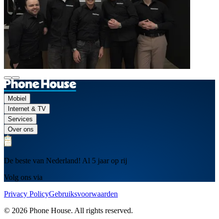
Mobiel
Internet & TV
Services
Over ons
De beste van Nederland! Al 5 jaar op rij
Volg ons via
Privacy Policy
Gebruiksvoorwaarden
© 2026 Phone House. All rights reserved.