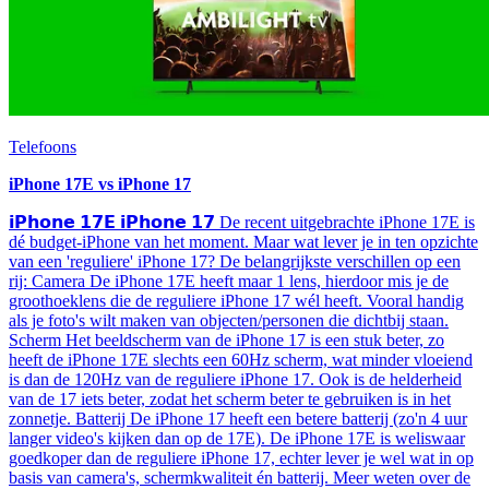
Telefoons
iPhone 17E vs iPhone 17
𝗶𝗣𝗵𝗼𝗻𝗲 𝟭𝟳𝗘 𝗶𝗣𝗵𝗼𝗻𝗲 𝟭𝟳 De recent uitgebrachte iPhone 17E is
dé budget-iPhone van het moment. Maar wat lever je in ten opzichte
van een 'reguliere' iPhone 17? De belangrijkste verschillen op een
rij: Camera De iPhone 17E heeft maar 1 lens, hierdoor mis je de
groothoeklens die de reguliere iPhone 17 wél heeft. Vooral handig
als je foto's wilt maken van objecten/personen die dichtbij staan.
Scherm Het beeldscherm van de iPhone 17 is een stuk beter, zo
heeft de iPhone 17E slechts een 60Hz scherm, wat minder vloeiend
is dan de 120Hz van de reguliere iPhone 17. Ook is de helderheid
van de 17 iets beter, zodat het scherm beter te gebruiken is in het
zonnetje. Batterij De iPhone 17 heeft een betere batterij (zo'n 4 uur
langer video's kijken dan op de 17E). De iPhone 17E is weliswaar
goedkoper dan de reguliere iPhone 17, echter lever je wel wat in op
basis van camera's, schermkwaliteit én batterij. Meer weten over de