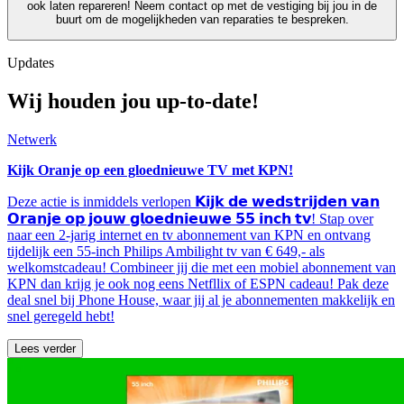
ook laten repareren! Neem contact op met de vestiging bij jou in de
buurt om de mogelijkheden van reparaties te bespreken.
Updates
Wij houden jou up-to-date!
Netwerk
Kijk Oranje op een gloednieuwe TV met KPN!
Deze actie is inmiddels verlopen 𝗞𝗶𝗷𝗸 𝗱𝗲 𝘄𝗲𝗱𝘀𝘁𝗿𝗶𝗷𝗱𝗲𝗻 𝘃𝗮𝗻
𝗢𝗿𝗮𝗻𝗷𝗲 𝗼𝗽 𝗷𝗼𝘂𝘄 𝗴𝗹𝗼𝗲𝗱𝗻𝗶𝗲𝘂𝘄𝗲 𝟱𝟱 𝗶𝗻𝗰𝗵 𝘁𝘃! Stap over
naar een 2-jarig internet en tv abonnement van KPN en ontvang
tijdelijk een 55-inch Philips Ambilight tv van € 649,- als
welkomstcadeau! Combineer jij die met een mobiel abonnement van
KPN dan krijg je ook nog eens Netfllix of ESPN cadeau! Pak deze
deal snel bij Phone House, waar jij al je abonnementen makkelijk en
snel geregeld hebt!
Lees verder