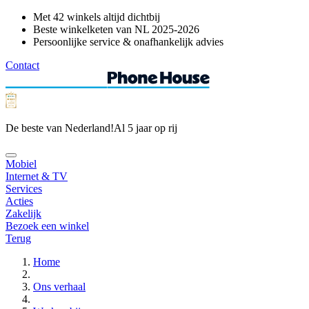
Met 42 winkels altijd dichtbij
Beste winkelketen van NL 2025-2026
Persoonlijke service & onafhankelijk advies
Contact
De beste van Nederland!
Al 5 jaar op rij
Mobiel
Internet & TV
Services
Acties
Zakelijk
Bezoek een winkel
Terug
Home
Ons verhaal