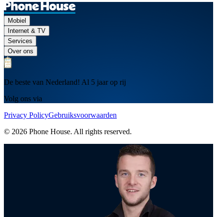
Mobiel
Internet & TV
Services
Over ons
De beste van Nederland! Al 5 jaar op rij
Volg ons via
Privacy Policy
Gebruiksvoorwaarden
© 2026 Phone House. All rights reserved.