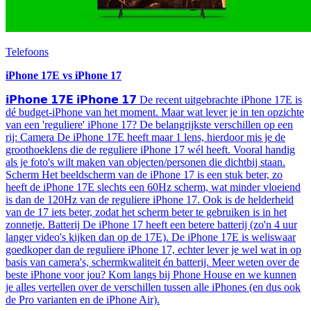
Telefoons
iPhone 17E vs iPhone 17
𝗶𝗣𝗵𝗼𝗻𝗲 𝟭𝟳𝗘 𝗶𝗣𝗵𝗼𝗻𝗲 𝟭𝟳 De recent uitgebrachte iPhone 17E is
dé budget-iPhone van het moment. Maar wat lever je in ten opzichte
van een 'reguliere' iPhone 17? De belangrijkste verschillen op een
rij: Camera De iPhone 17E heeft maar 1 lens, hierdoor mis je de
groothoeklens die de reguliere iPhone 17 wél heeft. Vooral handig
als je foto's wilt maken van objecten/personen die dichtbij staan.
Scherm Het beeldscherm van de iPhone 17 is een stuk beter, zo
heeft de iPhone 17E slechts een 60Hz scherm, wat minder vloeiend
is dan de 120Hz van de reguliere iPhone 17. Ook is de helderheid
van de 17 iets beter, zodat het scherm beter te gebruiken is in het
zonnetje. Batterij De iPhone 17 heeft een betere batterij (zo'n 4 uur
langer video's kijken dan op de 17E). De iPhone 17E is weliswaar
goedkoper dan de reguliere iPhone 17, echter lever je wel wat in op
basis van camera's, schermkwaliteit én batterij. Meer weten over de
beste iPhone voor jou? Kom langs bij Phone House en we kunnen
je alles vertellen over de verschillen tussen alle iPhones (en dus ook
de Pro varianten en de iPhone Air).