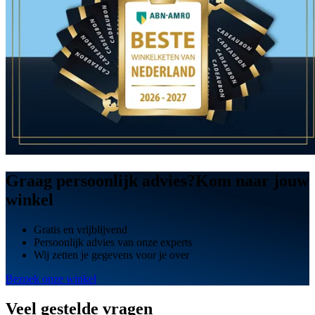
Graag persoonlijk advies?
Kom naar
jouw
winkel
Gratis en vrijblijvend
Persoonlijk advies van onze experts
Wij zetten je gegevens voor je over
Bezoek onze winkel
Veel gestelde
vragen