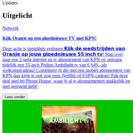
Updates
Uitgelicht
Netwerk
Kijk Oranje op een gloednieuwe TV met KPN!
Deze actie is inmiddels verlopen 𝗞𝗶𝗷𝗸 𝗱𝗲 𝘄𝗲𝗱𝘀𝘁𝗿𝗶𝗷𝗱𝗲𝗻 𝘃𝗮𝗻
𝗢𝗿𝗮𝗻𝗷𝗲 𝗼𝗽 𝗷𝗼𝘂𝘄 𝗴𝗹𝗼𝗲𝗱𝗻𝗶𝗲𝘂𝘄𝗲 𝟱𝟱 𝗶𝗻𝗰𝗵 𝘁𝘃! Stap over
naar een 2-jarig internet en tv abonnement van KPN en ontvang
tijdelijk een 55-inch Philips Ambilight tv van € 649,- als
welkomstcadeau! Combineer jij die met een mobiel abonnement van
KPN dan krijg je ook nog eens Netfllix of ESPN cadeau! Pak deze
deal snel bij Phone House, waar jij al je abonnementen makkelijk en
snel geregeld hebt!
Lees verder