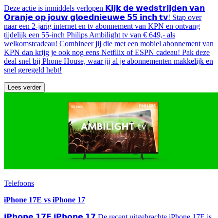
Deze actie is inmiddels verlopen 𝗞𝗶𝗷𝗸 𝗱𝗲 𝘄𝗲𝗱𝘀𝘁𝗿𝗶𝗷𝗱𝗲𝗻 𝘃𝗮𝗻
𝗢𝗿𝗮𝗻𝗷𝗲 𝗼𝗽 𝗷𝗼𝘂𝘄 𝗴𝗹𝗼𝗲𝗱𝗻𝗶𝗲𝘂𝘄𝗲 𝟱𝟱 𝗶𝗻𝗰𝗵 𝘁𝘃! Stap over
naar een 2-jarig internet en tv abonnement van KPN en ontvang
tijdelijk een 55-inch Philips Ambilight tv van € 649,- als
welkomstcadeau! Combineer jij die met een mobiel abonnement van
KPN dan krijg je ook nog eens Netfllix of ESPN cadeau! Pak deze
deal snel bij Phone House, waar jij al je abonnementen makkelijk en
snel geregeld hebt!
Lees verder
Telefoons
iPhone 17E vs iPhone 17
𝗶𝗣𝗵𝗼𝗻𝗲 𝟭𝟳𝗘 𝗶𝗣𝗵𝗼𝗻𝗲 𝟭𝟳 De recent uitgebrachte iPhone 17E is