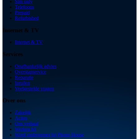
Sim only
Telefoons
Prepaid
Refurbished
Internet & TV
Internet & TV
Services
Onafhankelijk advies
Overstapservice
Reparatie
Inruilen
Veelgestelde vragen
Over ons
Zakelijk
Acties
Ons verhaal
Werken bij
Word ondernemer bij Phone House