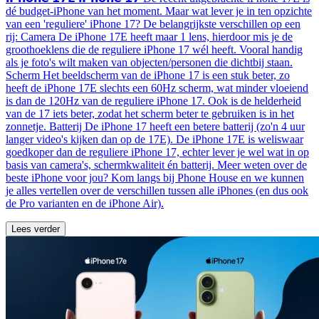
dé budget-iPhone van het moment. Maar wat lever je in ten opzichte
van een 'reguliere' iPhone 17? De belangrijkste verschillen op een
rij: Camera De iPhone 17E heeft maar 1 lens, hierdoor mis je de
groothoeklens die de reguliere iPhone 17 wél heeft. Vooral handig
als je foto's wilt maken van objecten/personen die dichtbij staan.
Scherm Het beeldscherm van de iPhone 17 is een stuk beter, zo
heeft de iPhone 17E slechts een 60Hz scherm, wat minder vloeiend
is dan de 120Hz van de reguliere iPhone 17. Ook is de helderheid
van de 17 iets beter, zodat het scherm beter te gebruiken is in het
zonnetje. Batterij De iPhone 17 heeft een betere batterij (zo'n 4 uur
langer video's kijken dan op de 17E). De iPhone 17E is weliswaar
goedkoper dan de reguliere iPhone 17, echter lever je wel wat in op
basis van camera's, schermkwaliteit én batterij. Meer weten over de
beste iPhone voor jou? Kom langs bij Phone House en we kunnen
je alles vertellen over de verschillen tussen alle iPhones (en dus ook
de Pro varianten en de iPhone Air).
Lees verder