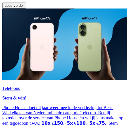
Lees verder
Telefoons
Stem & win!
Phone House doet dit jaar weer mee in de verkiezing tot Beste
Winkelketen van Nederland in de categorie Telecom. Ben jij
tevreden over de service van Phone House én wil jij kans maken op
een tegoedbon t.w.v.: 𝟭𝟬𝘅 €𝟭𝟱𝟬,- 𝟱𝘅 €𝟭𝟬𝟬,- 𝟱𝘅 €𝟳𝟱,- Stem