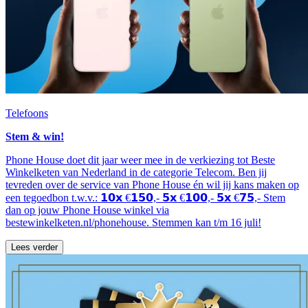
Telefoons
Stem & win!
Phone House doet dit jaar weer mee in de verkiezing tot Beste
Winkelketen van Nederland in de categorie Telecom. Ben jij
tevreden over de service van Phone House én wil jij kans maken op
een tegoedbon t.w.v.: 𝟭𝟬𝘅 €𝟭𝟱𝟬,- 𝟱𝘅 €𝟭𝟬𝟬,- 𝟱𝘅 €𝟳𝟱,- Stem
dan op jouw Phone House winkel via
bestewinkelketen.nl/phonehouse. Stemmen kan t/m 16 juli!
Lees verder