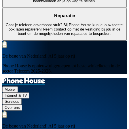
beantwoorden en je op weg te helpen.
Reparatie
Gaat je telefoon onverhoopt stuk? Bij Phone House kun je jouw toestel
ook laten repareren! Neem contact op met de vestiging bij jou in de
buurt om de mogelijkheden van reparaties te bespreken.
De beste van Nederland! Al 5 jaar op rij
Phone House is opnieuw uitgeroepen tot beste winkelketen in de
sector Telecom 2025-2026.
Mobiel
Internet & TV
Services
Over ons
De beste van Nederland! Al 5 jaar op rij