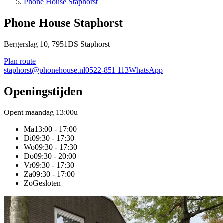
Phone House Staphorst
Phone House
Staphorst
Bergerslag 10, 7951DS Staphorst
Plan route
staphorst@phonehouse.nl
0522-851 113
WhatsApp
Openingstijden
Opent maandag 13:00u
Ma
13:00 - 17:00
Di
09:30 - 17:30
Wo
09:30 - 17:30
Do
09:30 - 20:00
Vr
09:30 - 17:30
Za
09:30 - 17:00
Zo
Gesloten