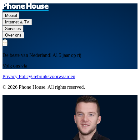
Mobiel
Internet & TV
Services
Over ons
De beste van Nederland! Al 5 jaar op rij
Volg ons via
Privacy Policy
Gebruiksvoorwaarden
© 2026 Phone House. All rights reserved.